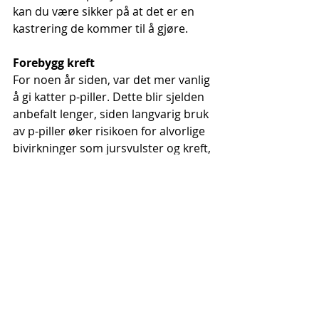
kan du være sikker på at det er en 
kastrering de kommer til å gjøre.
Forebygg kreft
For noen år siden, var det mer vanlig 
å gi katter p-piller. Dette blir sjelden 
anbefalt lenger, siden langvarig bruk 
av p-piller øker risikoen for alvorlige 
bivirkninger som jursvulster og kreft, 
i tillegg til livmorbetennelse og 
diabetes. Det er heller ikke en like 
sikker prevensjon, siden katten kan 
kaste opp pillen uten at eier får dette 
med seg.
Tidligere har det blitt sagt at 
hunnkatten skulle få ett kull før den 
ble kastrert. Dette har man også gått 
bort fra. Tvert imot så vil det være 