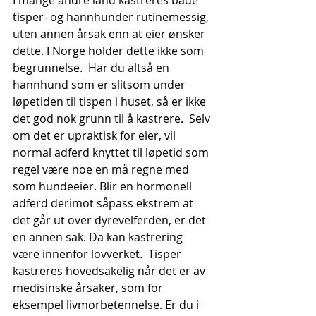
I mange andre land kastreres både 
tisper- og hannhunder rutinemessig, 
uten annen årsak enn at eier ønsker 
dette. I Norge holder dette ikke som 
begrunnelse.  Har du altså en 
hannhund som er slitsom under 
løpetiden til tispen i huset, så er ikke 
det god nok grunn til å kastrere.  Selv 
om det er upraktisk for eier, vil 
normal adferd knyttet til løpetid som 
regel være noe en må regne med 
som hundeeier. Blir en hormonell 
adferd derimot såpass ekstrem at 
det går ut over dyrevelferden, er det 
en annen sak. Da kan kastrering 
være innenfor lovverket.  Tisper 
kastreres hovedsakelig når det er av 
medisinske årsaker, som for 
eksempel livmorbetennelse. Er du i 