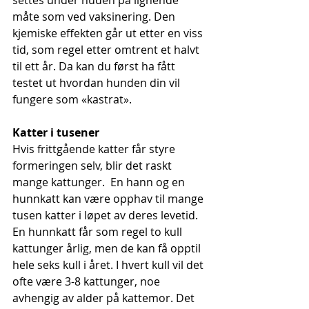
settes under huden på lignende 
måte som ved vaksinering. Den 
kjemiske effekten går ut etter en viss 
tid, som regel etter omtrent et halvt 
til ett år. Da kan du først ha fått 
testet ut hvordan hunden din vil 
fungere som «kastrat».
Katter i tusener
Hvis frittgående katter får styre 
formeringen selv, blir det raskt 
mange kattunger.  En hann og en 
hunnkatt kan være opphav til mange 
tusen katter i løpet av deres levetid. 
En hunnkatt får som regel to kull 
kattunger årlig, men de kan få opptil 
hele seks kull i året. I hvert kull vil det 
ofte være 3-8 kattunger, noe 
avhengig av alder på kattemor. Det 