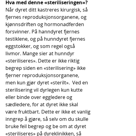
Hva med denne «steriliseringen»?
Når dyret ditt kastreres kirurgisk, så 
fjernes reproduksjonsorganene, og 
kjønnsdriften og hormonadferden 
forsvinner. På hanndyret fjernes 
testiklene, og på hunndyret fjernes 
eggstokker, og som regel også 
livmor. Mange sier at hunndyr 
«steriliseres». Dette er ikke riktig 
begrep siden en «sterilisering» ikke 
fjerner reproduksjonsorganene, 
men kun gjør dyret «sterilt».  Ved en 
sterilisering vil dyrlegen kun kutte 
eller binde over eggledere og 
sædledere, for at dyret ikke skal 
være fruktbart. Dette er ikke et vanlig 
inngrep å gjøre, så selv om du skulle 
bruke feil begrep og be om at dyret 
«steriliseres» på dyreklinikken, så 