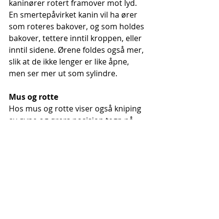
kaninører rotert framover mot lyd. 
En smertepåvirket kanin vil ha ører 
som roteres bakover, og som holdes 
bakover, tettere inntil kroppen, eller 
inntil sidene. Ørene foldes også mer, 
slik at de ikke lenger er like åpne, 
men ser mer ut som sylindre.
Mus og rotte
Hos mus og rotte viser også kniping 
av øyne og ørers posisjon tegn på 
smerte. Det blir større avstand 
mellom ører, og ørene får en mindre 
rund, og skarpere form. Værhårene 
mister sin nedover bøyning. De 
holdes derimot tettere sammen, og 
får en posisjon bakover langsmed 
kinnene. De kan også stikke 
framover og rett ut hos mus. Rotter 