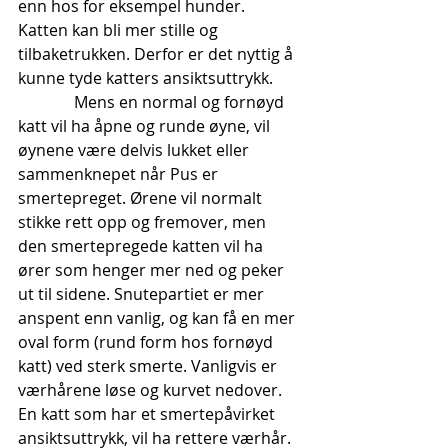
enn hos for eksempel hunder. 
Katten kan bli mer stille og 
tilbaketrukken. Derfor er det nyttig å 
kunne tyde katters ansiktsuttrykk.
              Mens en normal og fornøyd 
katt vil ha åpne og runde øyne, vil 
øynene være delvis lukket eller 
sammenknepet når Pus er 
smertepreget. Ørene vil normalt 
stikke rett opp og fremover, men 
den smertepregede katten vil ha 
ører som henger mer ned og peker 
ut til sidene. Snutepartiet er mer 
anspent enn vanlig, og kan få en mer 
oval form (rund form hos fornøyd 
katt) ved sterk smerte. Vanligvis er 
værhårene løse og kurvet nedover. 
En katt som har et smertepåvirket 
ansiktsuttrykk, vil ha rettere værhår. 