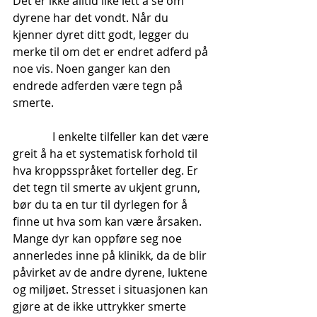
Det er ikke alltid like lett å se om 
dyrene har det vondt. Når du 
kjenner dyret ditt godt, legger du 
merke til om det er endret adferd på 
noe vis. Noen ganger kan den 
endrede adferden være tegn på 
smerte.
              I enkelte tilfeller kan det være 
greit å ha et systematisk forhold til 
hva kroppsspråket forteller deg. Er 
det tegn til smerte av ukjent grunn, 
bør du ta en tur til dyrlegen for å 
finne ut hva som kan være årsaken. 
Mange dyr kan oppføre seg noe 
annerledes inne på klinikk, da de blir 
påvirket av de andre dyrene, luktene 
og miljøet. Stresset i situasjonen kan 
gjøre at de ikke uttrykker smerte 