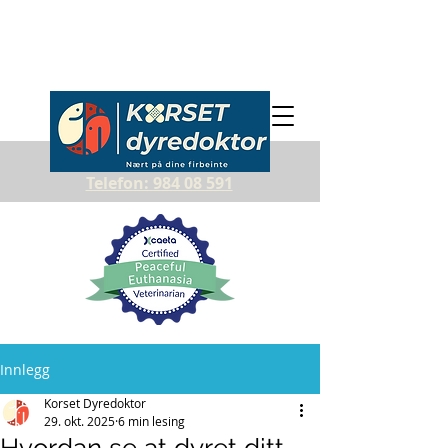
Telefon: 984 08 591
Innlegg
Korset Dyredoktor
29. okt. 2025
6 min lesing