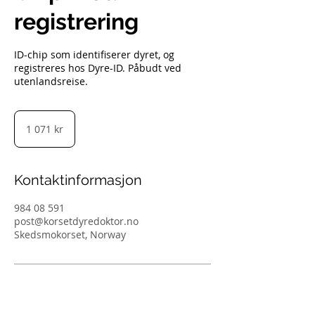
registrering
ID-chip som identifiserer dyret, og
registreres hos Dyre-ID. Påbudt ved
utenlandsreise.
1 071
norske
1 071 kr
kroner
Kontaktinformasjon
984 08 591
post@korsetdyredoktor.no
Skedsmokorset, Norway