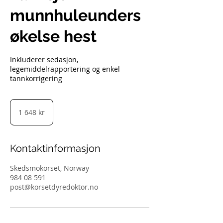
munnhuleunders
økelse hest
Inkluderer sedasjon,
legemiddelrapportering og enkel
tannkorrigering
1 648
norske
1 648 kr
kroner
Kontaktinformasjon
Skedsmokorset, Norway
984 08 591
post@korsetdyredoktor.no